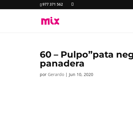
977 371 562
60 – Pulpo”pata neg
panadera
por
Gerardo
|
Jun 10, 2020